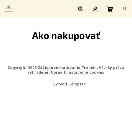
Prejsť
na
obsah
Nákupn
Hľadať
Prihlásenie
Ako nakupovať
košík
Z
Copyright 2026
Zážitkové maľovanie Trenčín
. Všetky práva
á
vyhradené.
Upraviť nastavenie cookies
p
Vytvoril Shoptet
ä
t
i
e