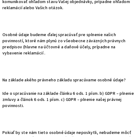
komunikovať ohľadom stavu Vašej objednávky, prípadne ohľadom
reklamácií alebo Vašich otázok.
Osobné údaje budeme ďalej spracúvať pre splnenie našich
povinností, ktoré nám plynú zo všeobecne záväzných právnych
predpisov (hlavne na účtovné a daňové účely, prípadne na
vybavenie reklamácií .
Na základe akého právneho základu spracúvame osobné údaje?
Ide o spracúvanie na základe článku 6 ods. 1 písm. b) GDPR – plnenie
zmluvy a článok 6 ods. 1 písm. c) GDPR – plnenie našej právnej
povinnosti.
Pokiaľ by ste nám tieto osobné údaje neposkytli, nebudeme môcť