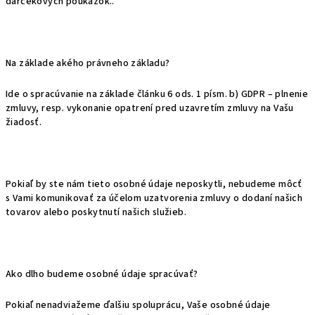
darčekových poukážok..
Na základe akého právneho základu?
Ide o spracúvanie na základe článku 6 ods. 1 písm. b) GDPR – plnenie
zmluvy, resp. vykonanie opatrení pred uzavretím zmluvy na Vašu
žiadosť.
Pokiaľ by ste nám tieto osobné údaje neposkytli, nebudeme môcť
s Vami komunikovať za účelom uzatvorenia zmluvy o dodaní našich
tovarov alebo poskytnutí našich služieb.
Ako dlho budeme osobné údaje spracúvať?
Pokiaľ nenadviažeme ďalšiu spoluprácu, Vaše osobné údaje