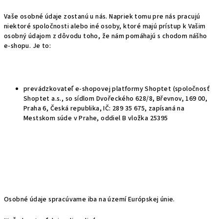
Vaše osobné údaje zostanú u nás. Napriek tomu pre nás pracujú
niektoré spoločnosti alebo iné osoby, ktoré majú prístup k Vašim
osobný údajom z dôvodu toho, že nám pomáhajú s chodom nášho
e-shopu. Je to:
prevádzkovateľ e-shopovej platformy Shoptet (spoločnosť
Shoptet a.s., so sídlom Dvořeckého 628/8, Břevnov, 169 00,
Praha 6, Česká republika, IČ: 289 35 675, zapísaná na
Mestskom súde v Prahe, oddiel B vložka
25395
Osobné údaje spracúvame iba na území Európskej únie.