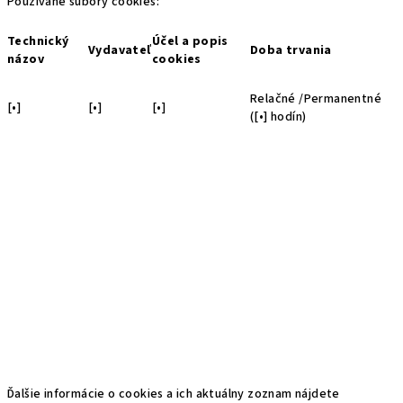
Používané súbory cookies:
Technický
Účel a popis
Vydavateľ
Doba trvania
názov
cookies
Relačné /Permanentné
[
•
]
[
•
]
[
•
]
([
•
] hodín)
Ďalšie informácie o cookies a ich aktuálny zoznam nájdete