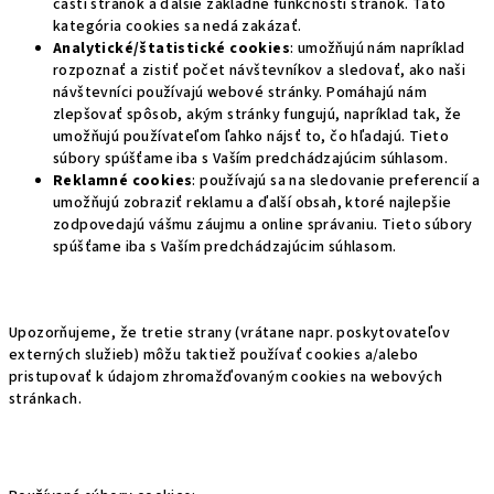
častí stránok a ďalšie základné funkčnosti stránok. Táto
kategória cookies sa nedá zakázať.
Analytické/štatistické cookies
: umožňujú nám napríklad
rozpoznať a zistiť počet návštevníkov a sledovať, ako naši
návštevníci používajú webové stránky. Pomáhajú nám
zlepšovať spôsob, akým stránky fungujú, napríklad tak, že
umožňujú používateľom ľahko nájsť to, čo hľadajú. Tieto
súbory spúšťame iba s Vaším predchádzajúcim súhlasom.
Reklamné cookies
: používajú sa na sledovanie preferencií a
umožňujú zobraziť reklamu a ďalší obsah, ktoré najlepšie
zodpovedajú vášmu záujmu a online správaniu. Tieto súbory
spúšťame iba s Vaším predchádzajúcim súhlasom.
Upozorňujeme, že tretie strany (vrátane napr. poskytovateľov
externých služieb) môžu taktiež používať cookies a/alebo
pristupovať k údajom zhromažďovaným cookies na webových
stránkach.