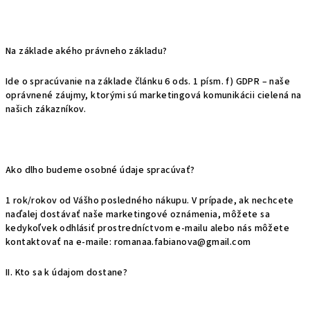
Na základe akého právneho základu?
Ide o spracúvanie na základe článku 6 ods. 1 písm. f) GDPR – naše
oprávnené záujmy, ktorými sú marketingová komunikácii cielená na
našich zákazníkov.
Ako dlho budeme osobné údaje spracúvať?
1
rok/rokov od Vášho posledného nákupu. V prípade, ak nechcete
naďalej dostávať naše marketingové oznámenia, môžete sa
kedykoľvek odhlásiť prostredníctvom e-mailu alebo nás môžete
kontaktovať na e-maile: romanaa.fabianova@gmail.com
II. Kto sa k údajom dostane?