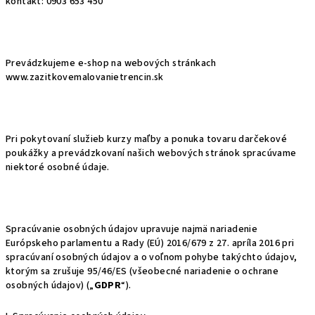
kontakt: 0903 653 450
Prevádzkujeme e-shop na webových stránkach
www.zazitkovemalovanietrencin.sk
Pri pokytovaní služieb kurzy maľby a ponuka tovaru darčekové
poukážky a prevádzkovaní našich webových stránok spracúvame
niektoré osobné údaje.
Spracúvanie osobných údajov upravuje najmä nariadenie
Európskeho parlamentu a Rady (EÚ) 2016/679 z 27. apríla 2016 pri
spracúvaní osobných údajov a o voľnom pohybe takýchto údajov,
ktorým sa zrušuje 95/46/ES (všeobecné nariadenie o ochrane
osobných údajov) („
GDPR
“).