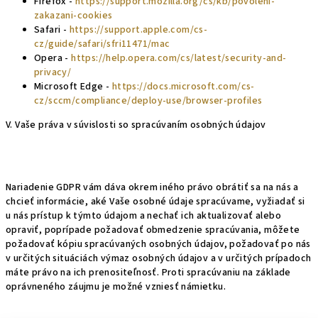
Firefox -
https://support.mozilla.org/cs/kb/povoleni-
zakazani-cookies
Safari -
https://support.apple.com/cs-
cz/guide/safari/sfri11471/mac
Opera -
https://help.opera.com/cs/latest/security-and-
privacy/
Microsoft Edge -
https://docs.microsoft.com/cs-
cz/sccm/compliance/deploy-use/browser-profiles
V. Vaše práva v súvislosti so spracúvaním osobných údajov
Nariadenie GDPR vám dáva okrem iného právo obrátiť sa na nás a
chcieť informácie, aké Vaše osobné údaje spracúvame, vyžiadať si
u nás prístup k týmto údajom a nechať ich aktualizovať alebo
opraviť, poprípade požadovať obmedzenie spracúvania, môžete
požadovať kópiu spracúvaných osobných údajov, požadovať po nás
v určitých situáciách výmaz osobných údajov a v určitých prípadoch
máte právo na ich prenositeľnosť. Proti spracúvaniu na základe
oprávneného záujmu je možné vzniesť námietku.