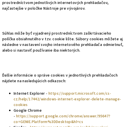
prostredníctvom jednotlivých internetových prehliadačov,
najčastejšie v položke Nástroje pre vývojárov.
Súhlas môže byť vyjadrený prostredníctvom zaškrtávacieho
políčka obsiahnutého v tzv. cookie lište. Súbory cookies môžete aj
následne v nastavení svojho internetového prehliadača odmietnuť,
alebo si nastaviť používanie iba niektorých.
Ďalšie informácie o správe cookies v jednotlivých prehliadačoch
nájdete na nasledujúcich odkazoch:
Internet Explorer -
https://support.microsoft.com/cs-
cz/help/17442/windows-internet-explorer-delete-manage-
cookies
Google Chrome
-
https://support.google.com/chrome/answer/95647?
co=GENIE.Platform%3DDesktop&hl=cs