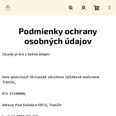
Prejsť
na
obsah
Nákupn
Hľadať
Prihlásenie
Podmienky ochrany
košík
osobných údajov
Zásady práce s Vašimi údajmi
Sme spoločnosť Občianské združenie Zážitkové maľovanie
Trenčín,
IČO: 57246998,
Adresa: Pod Sokolice 507/2, Trenčín